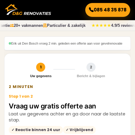
085 48 35 878
antie
20+ vakmannen
Particulier & zakelijk
★★★★★
4.9/5 reviews
Erik uit Den Bosch vroeg 2 min. geleden een offerte aan voor gevelrenovatie
1
2
Uw gegevens
Bericht & bijlagen
2 MINUTEN
Stap 1 van 2
Vraag uw gratis offerte aan
Laat uw gegevens achter en ga door naar de laatste
stap.
✓ Reactie binnen 24 uur
✓ Vrijblijvend