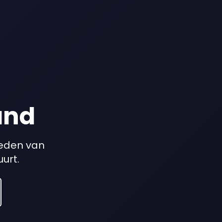
and
teden van
uurt.