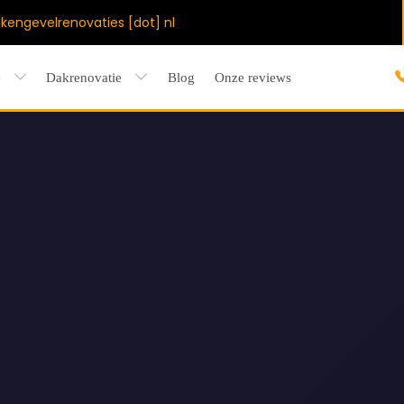
akengevelrenovaties [dot] nl
e
Dakrenovatie
Blog
Onze reviews