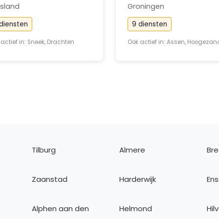
esland
Groningen
diensten
9 diensten
actief in: Sneek, Drachten
Ook actief in: Assen, Hoogezan
Tilburg
Almere
Br
Zaanstad
Harderwijk
En
Alphen aan den
Helmond
Hil