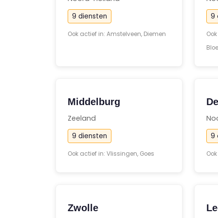
9 diensten
9 
Ook actief in: Amstelveen, Diemen
Ook
Blo
Middelburg
De
Zeeland
No
9 diensten
9 
Ook actief in: Vlissingen, Goes
Ook
Zwolle
Le