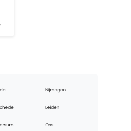
d
eda
Nijmegen
schede
Leiden
versum
Oss