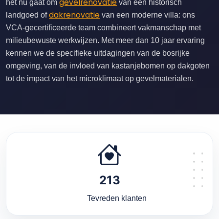
gevelrenovatie
het nu gaat om
van een historisch
dakrenovatie
landgoed of
van een moderne villa: ons
VCA-gecertificeerde team combineert vakmanschap met
milieubewuste werkwijzen. Met meer dan 10 jaar ervaring
kennen we de specifieke uitdagingen van de bosrijke
omgeving, van de invloed van kastanjebomen op dakgoten
tot de impact van het microklimaat op gevelmaterialen.
213
Tevreden klanten