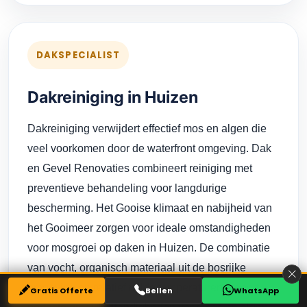
DAKSPECIALIST
Dakreiniging in Huizen
Dakreiniging verwijdert effectief mos en algen die
veel voorkomen door de waterfront omgeving. Dak
en Gevel Renovaties combineert reiniging met
preventieve behandeling voor langdurige
bescherming. Het Gooise klimaat en nabijheid van
het Gooimeer zorgen voor ideale omstandigheden
voor mosgroei op daken in Huizen. De combinatie
van vocht, organisch materiaal uit de bosrijke
omgeving en relatief milde temperaturen creëert
Gratis Offerte
Bellen
WhatsApp