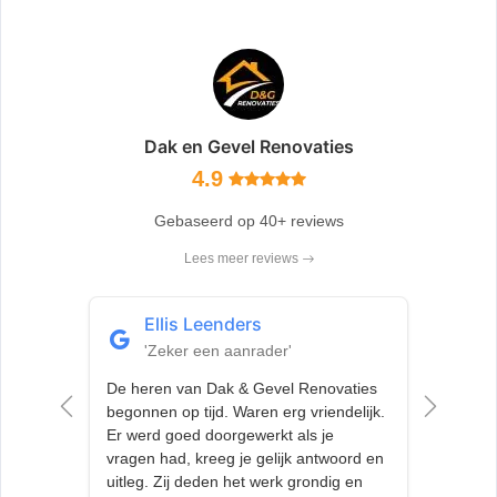
Dak en Gevel Renovaties
4.9
Gebaseerd op 40+ reviews
Lees meer reviews
Ellis Leenders
J
'Zeker een aanrader'
'
De heren van Dak & Gevel Renovaties
Bij ons
begonnen op tijd. Waren erg vriendelijk.
huis m
Er werd goed doorgewerkt als je
paar w
vragen had, kreeg je gelijk antwoord en
Gevel 
uitleg. Zij deden het werk grondig en
zijn vl