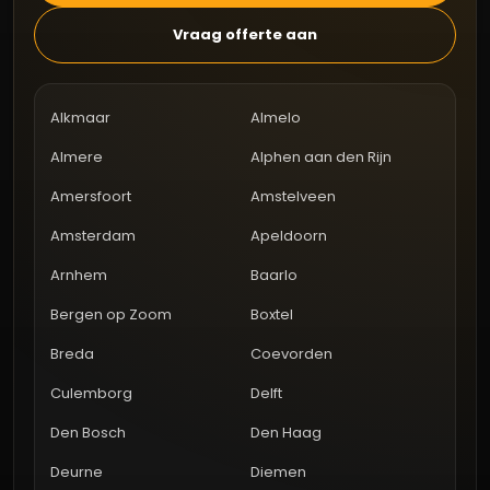
Vraag offerte aan
Alkmaar
Almelo
Almere
Alphen aan den Rijn
Amersfoort
Amstelveen
Amsterdam
Apeldoorn
Arnhem
Baarlo
Bergen op Zoom
Boxtel
Breda
Coevorden
Culemborg
Delft
Den Bosch
Den Haag
Deurne
Diemen